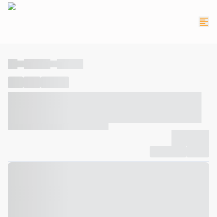
----
----- -----
----- -----
----
-----
---- ------
----- ----- -- ------ ---- ---- -- ----- ----- -----
--- ------
----- ----- -- ------ ----- ----- -- ------
-------------
Compartilhar
Favorito