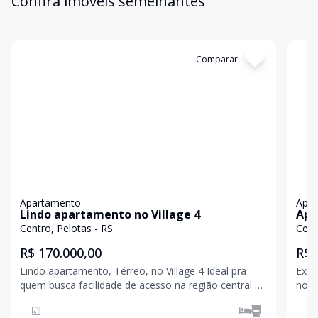
Confira imóveis semelhantes
Cód:
AP202
Comparar
Có
Apartamento
Apa
Lindo apartamento no Village 4
Apa
Pel
Centro, Pelotas - RS
Cent
R$ 170.000,00
R$ 
Lindo apartamento, Térreo, no Village 4 Ideal pra
Exce
quem busca facilidade de acesso na região central da
no E
Cidade
Com 