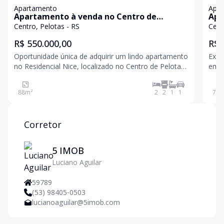
Apartamento
Apa
Apartamento à venda no Centro de
Apa
Pelotas
Centro, Pelotas - RS
Cent
R$ 550.000,00
R$ 
Oportunidade única de adquirir um lindo apartamento
Exce
no Residencial Nice, localizado no Centro de Pelotas.
empr
Com 88 m² de área privativa, o imóvel conta com 2
Cent
dormitórios, sendo uma suíte, 2 banheiros sociais e 1
imóv
88
m²
2
2
1
1
73
m
vaga de garagem. Aproveite o conforto e a pra
banh
famí
Corretor
5 IMOB
Luciano Aguilar
59789
(53) 98405-0503
lucianoaguilar@5imob.com