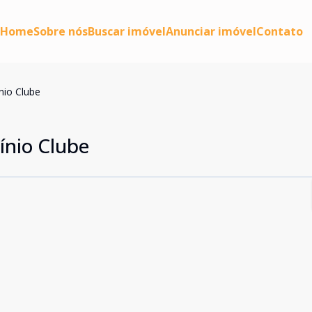
Home
Sobre nós
Buscar imóvel
Anunciar imóvel
Contato
io Clube
nio Clube