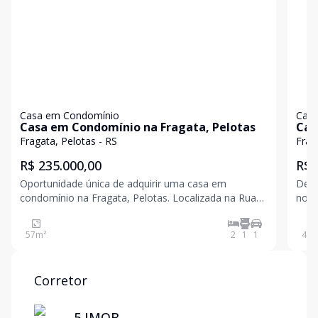
Casa em Condomínio
Casa
Casa em Condomínio na Fragata, Pelotas
Cas
Fragata, Pelotas - RS
Frag
R$ 235.000,00
R$ 
Oportunidade única de adquirir uma casa em
Desc
condomínio na Fragata, Pelotas. Localizada na Rua
no F
Olavo Bilac, essa propriedade é ideal para quem
resi
busca conforto e segurança. Com um ambiente
57
m²
2
1
1
47
m
tranquilo e diversas opções de lazer, venha conhecer
seu novo lar!
Corretor
5 IMOB