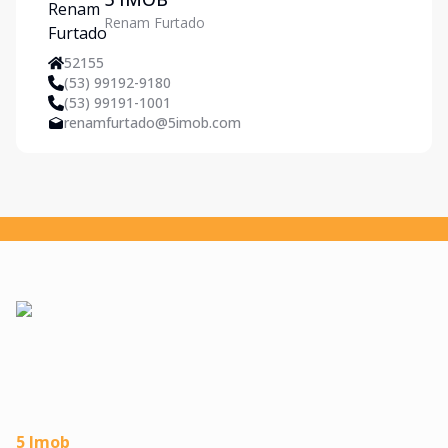
Renam Furtado
52155
(53) 99192-9180
(53) 99191-1001
renamfurtado@5imob.com
5 Imob