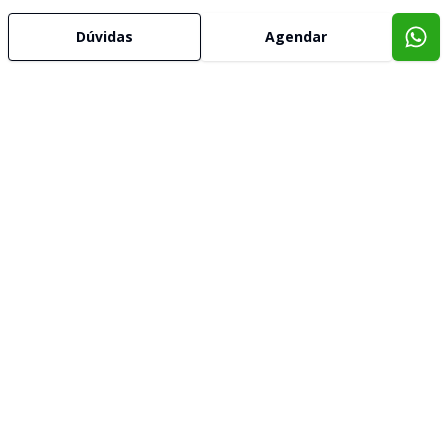
Dúvidas
Agendar
Imóveis semelhantes
Confira imóveis semelhantes
Cód:
CA0358
Comparar